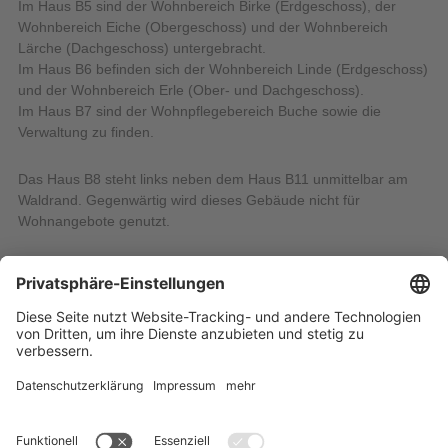
Im Haus B5 sind der Wohnbereich Birke (Erdgeschoss), der
Wohnbereich Eiche (Obergeschoss) und der Wohnbereich
Lärche (Dachgeschoss) untergebracht.
Im Haus B6 befinden sich der Wohnbereich Linde (Erdgeschoss)
und der Wohnbereich Erle (Ober- und Dachgeschoss).
Im Haus B7 sind der Wohnpflegebereich Buche sowie die
Verwaltung zu finden.
Das Haus B8 steht links neben dem Haus B11 unmittelbar am
Waldrand. Gegenwärtig wird dieses Gebäude nicht für
Wohnangebote genutzt.
Die Außenwohngruppe befindet sich auf dem Elfriede-Lohse-
Wächtler Weg, ca. 1 km westlich unserer Einrichtung in der
Ortsmitte.