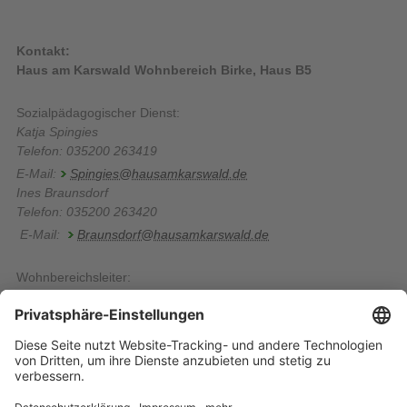
Kontakt:
Haus am Karswald Wohnbereich Birke, Haus B5
Sozialpädagogischer Dienst:
Katja Spingies
Telefon: 035200 263419
E-Mail:
Spingies@hausamkarswald.de
Ines Braunsdorf
Telefon: 035200 263420
E-Mail:
Braunsdorf@hausamkarswald.de
Wohnbereichsleiter:
Thomas Lückewerth
Telefon: 035200 263414
E-Mail:
lueckewerth@hausamkarswald.de