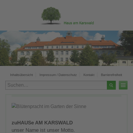
Zur
Zur
Zum
Zur
Zum
Hauptnavigation
Bereichsnavigation
Hauptinhalt
Seitenspalte
Footer
Inhaltsübersicht
Impressum / Datenschutz
Kontakt
Barrierefreiheit
zuHAUSe AM KARSWALD
unser Name ist unser Motto.