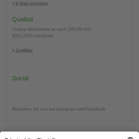
E-Mail schreiben
Qualität
Unsere Wohnstätte ist nach DIN EN ISO
9001:2015 zertifiziert.
Zertifikat
Social
Besuchen Sie uns auf Instagram und Facebook
Imagevideo