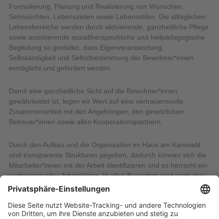
Formulierung, Planung und Realisierung von Wünschen,
Sehnsüchten, Lebenszielen sowie Lebensstilen. Die alltäglichen
Lebensbereiche werden durch aktivierende, ganzheitliche Pflege
sowie assistierende sozialtherapeutische und heilpädagogische
Begleitung so gestaltet, dass Eigenverantwortung,
Selbständigkeit und Selbstbestimmung der Bewohner*innen
ermöglicht und gefördert werden.
Damit eine ganzheitliche Sicht auf die Bewohner*innen
gewährleistet ist, legen wir Wert auf eine vertrauensvolle
Zusammenarbeit mit den Angehörigen, den gesetzlichen
Betreuer*innen sowie allen Kooperationspartnern.
Durch den Aufbau und die Organisation im Haus am Karswald
sind transparente Strukturen gegeben, dadurch können sich die
Mitarbeiter*innen mit der Arbeit identifizieren und es herrscht ein
vertrauensvolles Arbeitsklima. In allen Bereichen wird nach den
neusten wissenschaftlichen Erkenntnissen gearbeitet. Die
Gestaltung der Prozesse und Vorgänge wird von den
Mitarbeiter*innen aktiv unterstützt. Um den vielfältigen und
komplexen Aufgaben gewachsen zu sein, ist eine ständige Fort-