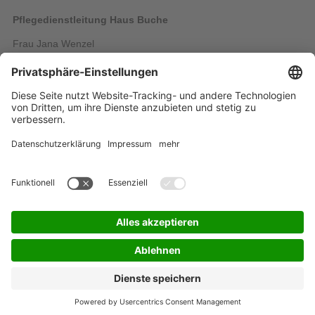
Pflegedienstleitung Haus Buche
Frau Jana Wenzel
Tel.: 035200 26-3356
Fax: 035200 26-3369
E-Mail:
Wenzel@hausamkarswald.de
Startseite
Inhaltsübersicht
Impressum / Datenschutz
Kontakt
Barrierefreiheit