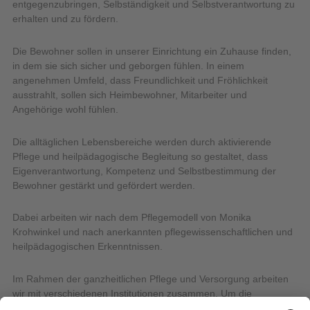
entgegenzubringen, Selbständigkeit und Selbstverantwortung zu
erhalten und zu fördern.
Die Bewohner sollen in unserer Einrichtung ein Zuhause finden,
in dem sie sich sicher und geborgen fühlen. In einem
angenehmen Umfeld, dass Freundlichkeit und Fröhlichkeit
ausstrahlt, sollen sich Heimbewohner, Mitarbeiter und
Angehörige wohl fühlen.
Die alltäglichen Lebensbereiche werden durch aktivierende
Pflege und heilpädagogische Begleitung so gestaltet, dass
Eigenverantwortung, Kompetenz und Selbstbestimmung der
Bewohner gestärkt und gefördert werden.
Dabei arbeiten wir nach dem Pflegemodell von Monika
Krohwinkel und nach anerkannten pflegewissenschaftlichen und
heilpädagogischen Erkenntnissen.
Im Rahmen der ganzheitlichen Pflege und Versorgung arbeiten
wir mit verschiedenen Institutionen zusammen. Um die
vielfältigen und komplexen Aufgaben erfüllen zu können, ist eine